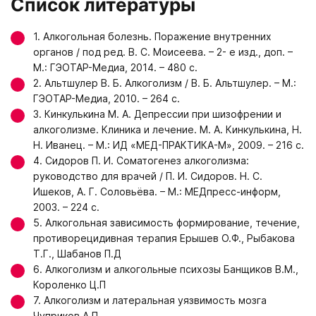
Список литературы
1. Алкогольная болезнь. Поражение внутренних
органов / под ред. В. С. Моисеева. – 2- е изд., доп. –
М.: ГЭОТАР-Медиа, 2014. – 480 с.
2. Альтшулер В. Б. Алкоголизм / В. Б. Альтшулер. – М.:
ГЭОТАР-Медиа, 2010. – 264 с.
3. Кинкулькина М. А. Депрессии при шизофрении и
алкоголизме. Клиника и лечение. М. А. Кинкулькина, Н.
Н. Иванец. – М.: ИД «МЕД-ПРАКТИКА-М», 2009. – 216 с.
4. Сидоров П. И. Соматогенез алкоголизма:
руководство для врачей / П. И. Сидоров. Н. С.
Ишеков, А. Г. Соловьёва. – М.: МЕДпресс-информ,
2003. – 224 с.
5. Алкогольная зависимость формирование, течение,
противорецидивная терапия Ерышев О.Ф., Рыбакова
Т.Г., Шабанов П.Д
6. Алкоголизм и алкогольные психозы Банщиков В.М.,
Короленко Ц.П
7. Алкоголизм и латеральная уязвимость мозга
Чуприков А.П.