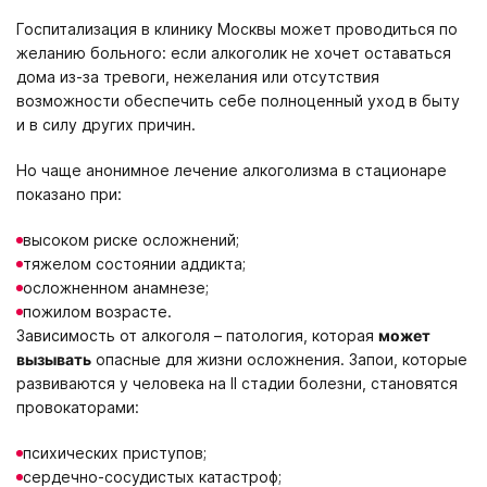
Москва
Вологда
Великий Новгород
Мурманск
Госпитализация в клинику Москвы может проводиться по
Владивосток
Екатеринбург
желанию больного: если алкоголик не хочет оставаться
дома из-за тревоги, нежелания или отсутствия
Получить консультацию
возможности обеспечить себе полноценный уход в быту
и в силу других причин.
Нажимая кнопку «Получить консультацию», вы соглашаетесь
Оставить отзыв
с
политикой конфиденциальности
сайта
Но чаще анонимное лечение алкоголизма в стационаре
Нажимая кнопку «Оставить отзыв», вы соглашаетесь с
показано при:
политикой конфиденциальности
высоком риске осложнений;
тяжелом состоянии аддикта;
осложненном анамнезе;
пожилом возрасте.
Зависимость от алкоголя – патология, которая
может
вызывать
опасные для жизни осложнения. Запои, которые
развиваются у человека на II стадии болезни, становятся
провокаторами:
психических приступов;
сердечно-сосудистых катастроф;