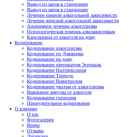
Вывод из запоя в стационаре
Вывод из запоя в стационаре
Лечение пивной алкогольной зависимости
Лечение женской алкогольной зависимости
Анонимное лечение алкоголизма
Психологическая помощь алкозависимым
Капельница от алкоголя на дому
Кодирование
Кодирование алкоголизма
Кодирование по Довженко
Кодирование на дому
Кодирование препаратом Эспераль
Кодирование Налтрексоном
Кодирование Торпедо
Кодирование Вивитролом
Кодирование уколом от алкоголизма
Вшивание ампулы от алкоголя
Кодирование гипнозом
Принудительное кодирование
О клинике
О нас
Фотогалерея
Врачи
Отзывы
Лицензии