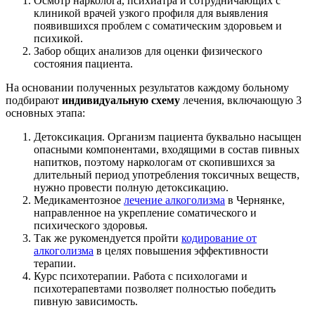
Осмотр нарколога, психиатра и сотрудничающих с
клиникой врачей узкого профиля для выявления
появившихся проблем с соматическим здоровьем и
психикой.
Забор общих анализов для оценки физического
состояния пациента.
На основании полученных результатов каждому больному
подбирают
индивидуальную схему
лечения, включающую 3
основных этапа:
Детоксикация. Организм пациента буквально насыщен
опасными компонентами, входящими в состав пивных
напитков, поэтому наркологам от скопившихся за
длительный период употребления токсичных веществ,
нужно провести полную детоксикацию.
Медикаментозное
лечение алкоголизма
в Чернянке,
направленное на укрепление соматического и
психического здоровья.
Так же рукомендуется пройти
кодирование от
алкоголизма
в целях повышения эффективности
терапии.
Курс психотерапии. Работа с психологами и
психотерапевтами позволяет полностью победить
пивную зависимость.