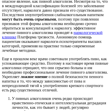
опасное явление, как пивной алкоголизм. Несмотря на то, что
в международной классификации болезней это заболевание
отсутствует, наркологи давно признали его существование.
Последствия злоупотребления слабоалкогольным напитком
могут быть очень серьезными
, поэтому при появлении
признаков этой формы алкоголизма необходимо срочно
обратиться за консультацией к наркологу. эффективное
лечение пивного алкоголизма проводят в
наркологической
клинике
Платформа трезвости. Анонимную помощь
пациентам оказывают наркологи-психотерапевты высших
категорий, применяя на практике только современные
лечебные методики.
Еще в прошлом веке врачи советовали употреблять пиво, как
успокаивающее средство. Поэтому в настоящее время пивные
алкоголики отрицают, что они серьезно больны и им
необходимо профессиональное лечение пивного алкоголизма.
Укрепляет
ложное мнение
о полной безопасности пенного
напитка и то, что между зависимостью от пива и
непреодолимой тягой к употреблению крепкого спиртного
есть ряд существенных отличий.
У пивных алкоголиков очень редко происходит
нравственно-этическая и интеллектуальная деградация
личности, как это бывает у людей, регулярно