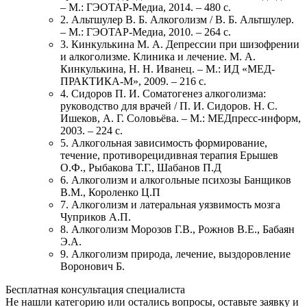
– М.: ГЭОТАР-Медиа, 2014. – 480 с.
2. Альтшулер В. Б. Алкоголизм / В. Б. Альтшулер.
– М.: ГЭОТАР-Медиа, 2010. – 264 с.
3. Кинкулькина М. А. Депрессии при шизофрении
и алкоголизме. Клиника и лечение. М. А.
Кинкулькина, Н. Н. Иванец. – М.: ИД «МЕД-
ПРАКТИКА-М», 2009. – 216 с.
4. Сидоров П. И. Соматогенез алкоголизма:
руководство для врачей / П. И. Сидоров. Н. С.
Ишеков, А. Г. Соловьёва. – М.: МЕДпресс-информ,
2003. – 224 с.
5. Алкогольная зависимость формирование,
течение, противорецидивная терапия Ерышев
О.Ф., Рыбакова Т.Г., Шабанов П.Д
6. Алкоголизм и алкогольные психозы Банщиков
В.М., Короленко Ц.П
7. Алкоголизм и латеральная уязвимость мозга
Чуприков А.П.
8. Алкоголизм Морозов Г.В., Рожнов В.Е., Бабаян
Э.А.
9. Алкоголизм природа, лечение, выздоровление
Воронович Б.
Бесплатная консультация специалиста
Не нашли категорию или остались вопросы, оставьте заявку и