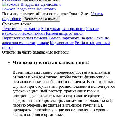
Рожков Владислав Денисович
Психоаналитический психотерапевт
Опыт12 лет
Узнать
подробнее
Записаться на прием
Cмотрите также
Лечение наркомании
Консультация нарколога
Снятие
наркологической ломки
Капельница от запоя
Наркологическая помощь
Вызов нарколога на дом
Лечение
алкоголизма в стационаре
Кодирование
Реабилитационный
центр
Ответы на часто задаваемые вопросы
Что входит в состав капельницы?
Врачи индивидуально определяют состав капельницы
от запоя в каждом случае, чтобы учесть физические и
психологические особенности пациента. В стандартных
случаях при отсутствии противопоказаний используется
детоксикационный раствор, транквилизаторы и
ноотропы, успокоительные и седативные средства,
кардио- и гепатопротекторы, витаминные комплексы (в
первую очередь, не хватает витаминов группы В),
препараты, способствующие восстановлению уровня
калия и магния в организме.