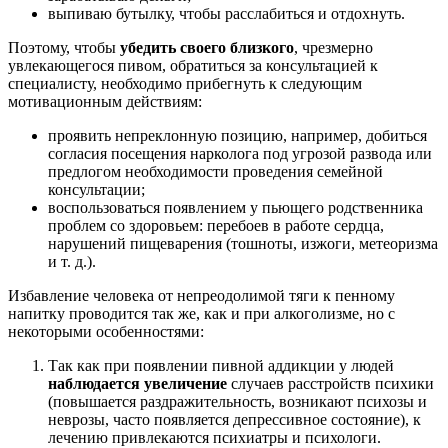
выпиваю бутылку, чтобы расслабиться и отдохнуть.
Поэтому, чтобы
убедить своего близкого
, чрезмерно
увлекающегося пивом, обратиться за консультацией к
специалисту, необходимо прибегнуть к следующим
мотивационным действиям:
проявить непреклонную позицию, например, добиться
согласия посещения нарколога под угрозой развода или
предлогом необходимости проведения семейной
консультации;
воспользоваться появлением у пьющего родственника
проблем со здоровьем: перебоев в работе сердца,
нарушений пищеварения (тошноты, изжоги, метеоризма
и т. д.).
Избавление человека от непреодолимой тяги к пенному
напитку проводится так же, как и при алкоголизме, но с
некоторыми особенностями:
Так как при появлении пивной аддикции у людей
наблюдается увеличение
случаев расстройств психики
(повышается раздражительность, возникают психозы и
неврозы, часто появляется депрессивное состояние), к
лечению привлекаются психиатры и психологи.