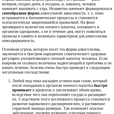
вечером, поздно днем, в полдень, и, наконец, человек
начинает выпивать с утра. Незаметно начинает формироваться
своеобразная форма
алкогольной зависимости, т. е. пиво
встраивается в биохимические процессы и становится
психологически закрепившейся привычкой. На фоне
чрезмерного количества пенного напитка, попавшего в
организм одноразово, а не в течение дня, могут появляться
провалы в памяти и возникать характерная для алкоголизма
невоздержанность.
Основная угроза, которую несет эта форма алкоголизма,
заключается в быстром нарушении соматического здоровья
регулярно употребляющего пенный напиток человека. Если
вовремя не осознать величины надвигающейся проблемы и не
начать лечение, болезнь очень быстро приведет к следующим
негативным последствиям:
Любой вид пива насыщен углекислым газом, который
после попадания в организм пенного напитка
быстро
проникает
в кровоток и увеличивает объем крови,
вследствие чего она переполняет сосуды и расширяет
их. Следствием этого негативного процесса становится
развитие варикозного расширения вен, и растяжение
сердечной мышцы размерах. Так возникает опасное
заболевание, носящее название «синдром пивного