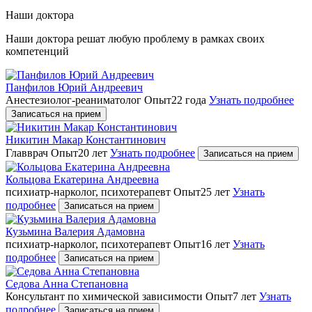
Наши доктора
Наши доктора решат любую проблему в рамках своих
компетенций
Панфилов Юрий Андреевич
Анестезиолог-реаниматолог
Опыт22 года
Узнать подробнее
Записаться на прием
Никитин Макар Константинович
Главврач
Опыт20 лет
Узнать подробнее
Записаться на прием
Кольцова Екатерина Андреевна
психиатр-нарколог, психотерапевт
Опыт25 лет
Узнать
подробнее
Записаться на прием
Кузьмина Валерия Адамовна
психиатр-нарколог, психотерапевт
Опыт16 лет
Узнать
подробнее
Записаться на прием
Седова Анна Степановна
Консультант по химической зависимости
Опыт7 лет
Узнать
подробнее
Записаться на прием