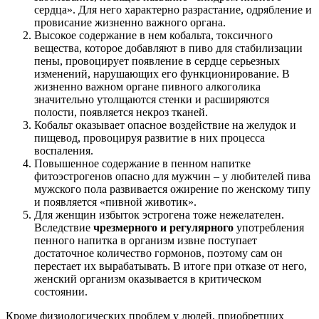
сердца». Для него характерно разрастание, одрябление и
провисание жизненно важного органа.
Высокое содержание в нем кобальта, токсичного
вещества, которое добавляют в пиво для стабилизации
пены, провоцирует появление в сердце серьезных
изменений, нарушающих его функционирование. В
жизненно важном органе пивного алкоголика
значительно утолщаются стенки и расширяются
полости, появляется некроз тканей.
Кобальт оказывает опасное воздействие на желудок и
пищевод, провоцируя развитие в них процесса
воспаления.
Повышенное содержание в пенном напитке
фитоэстрогенов опасно для мужчин – у любителей пива
мужского пола развивается ожирение по женскому типу
и появляется «пивной животик».
Для женщин избыток эстрогена тоже нежелателен.
Вследствие
чрезмерного и регулярного
употребления
пенного напитка в организм извне поступает
достаточное количество гормонов, поэтому сам он
перестает их вырабатывать. В итоге при отказе от него,
женский организм оказывается в критическом
состоянии.
Кроме физиологических проблем у людей, приобретших